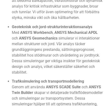
att bedöma bärkapacitet, vibrationssvar och dynamisk
analys för kritisk infrastruktur som byggnader, broar
och tunnlar. Vi utför även optimering för att förbättra
styrka, minska vikt och öka hållbarheten.
Geoteknisk och jord-strukturinteraktionsanalys
Med
ANSYS Workbench
,
ANSYS Mechanical APDL
och
ANSYS Geomechanics
simulerar vi interaktioner
mellan strukturer och jord. Vår analys täcker
grundläggningens prestanda, sättningsprognoser,
stabilitet hos stödmurar och utvärdering av jordtryck.
Dessa simuleringar ger viktiga insikter för geoteknisk
design och analys, vilket säkerställer säkerhet och
stabilitet.
Trafiksimulering och transportmodellering
Genom att använda
ANSYS SCADE Suite
och
ANSYS
Twin Builder
skapar vi detaljerade trafikflödesmodeller
och simuleringar av transportsystem. Dessa
simuleringar hjälper till att optimera trafikhantering,